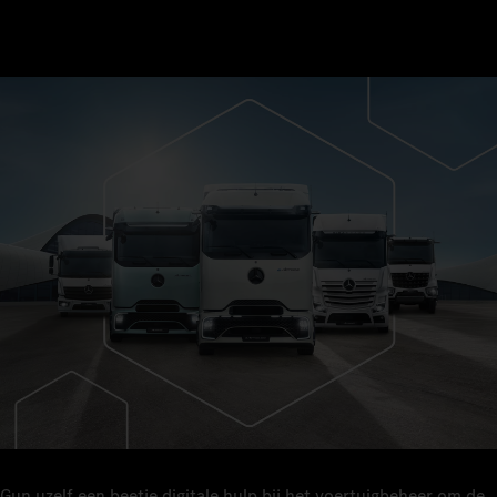
Gun uzelf een beetje digitale hulp bij het voertuigbeheer om de