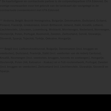
* De kaartuitgever en contractuele partner is de coöperatiepartner UTA Edenred. De
overige voorwaarden voor het gebruik van de tankkaart zijn vastgelegd in de
contractuele overeenkomst met UTA Edenred.
** Andorra, België, Bosnië-Herzegovina, Bulgarije, Denemarken, Duitsland, Estland,
Finland, Frankrijk, Griekenland, Groot-Brittannië, Ierland, Italië, Kroatië, Letland,
Liechtenstein, Litouwen, Luxemburg, Moldavië, Montenegro, Nederland, Noorwegen,
Oostenrijk, Polen, Portugal, Roemenië, Zweden, Zwitserland, Servië, Slowakije,
Slovenië, Spanje, Tsjechië, Turkije, Oekraïne, Hongarije.
*** België incl. Liefkenshoektunnel, Bulgarije, Denemarken (incl. bruggen en
veerboten), Duitsland, Frankrijk, Italië (incl. veerboten van de rederij Cantone),
Kroatië, Noorwegen (incl. veerboten, bruggen, tunnels en snelwegen), Hongarije,
Oostenrijk, Polen (A4, Katowice - Krakau) en e-Toll-routenetwerk, Portugal, Zweden
(incl. bruggen en veerboten), Zwitserland incl. Liechtenstein, Slowakije, Slovenië en
Spanje.