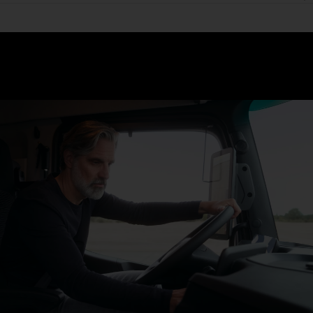
Slechts drie stappen en u bent erin: Instappen, gaan zitten,
wegrijden. De stoelen regelen de klimaatregeling en met de
Multimedia Cockpit, interactive hebt u op een groot scherm alle
relevante functies overzichtelijk bij de hand – van navigatie tot
verkeersbordenassistent.