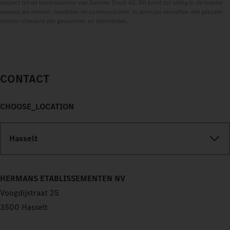
respect tot de basiswaarden van Daimler Truck AG. Dit komt tot uiting in de manier
waarop we denken, handelen en communiceren. In principe omvatten alle gekozen
termen uiteraard alle geslachten en identiteiten.
CONTACT
CHOOSE_LOCATION
Hasselt
HERMANS ETABLISSEMENTEN NV
Voogdijstraat 25
3500 Hasselt