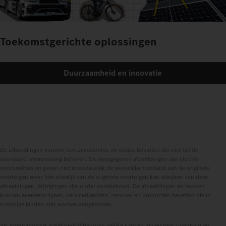
Toekomstgerichte oplossingen
Duurzaamheid en innovatie
De afbeeldingen kunnen ook accessoires en opties bevatten die niet tot de
standaard leveromvang behoren. De weergegeven afbeeldingen zijn slechts
voorbeelden en geven niet noodzakelijk de werkelijke toestand van de originele
voertuigen weer. Het uiterlijk van de originele voertuigen kan afwijken van deze
afbeeldingen. Wijzigingen zijn onder voorbehoud. De afbeeldingen en teksten
kunnen eveneens types, servicediensten, services en producten bevatten die in
sommige landen niet worden aangeboden.
Als internationaal actief bedrijf behoren gelijke kansen, diversiteit, openheid en