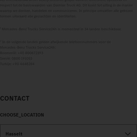
respect tot de basiswaarden van Daimler Truck AG. Dit komt tot uiting in de manier
waarop we denken, handelen en communiceren. In principe omvatten alle gekozen
termen uiteraard alle geslachten en identiteiten.
1
Mercedes‑Benz Trucks Service24h is momenteel in 34 landen beschikbaar.
2
In de volgende landen gelden afwijkende telefoonnummers voor de
Mercedes‑Benz Trucks Service24h:
Roemenië: +40 800672393
Servië: 0800 191053
Turkije: +90 4446284
CONTACT
CHOOSE_LOCATION
Hasselt